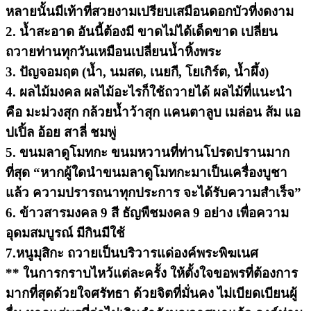
หลายนั้นมีเท้าที่สวยงามเปรียบเสมือนดอกบัวที่งดงาม
2. น้ำสะอาด อันนี้ต้องมี ขาดไม่ได้เด็ดขาด เปลี่ยน
ถวายท่านทุกวันเหมือนเปลี่ยนน้ำหิ้งพระ
3. ปัญจอมฤต (น้ำ, นมสด, เนยกี, โยเกิร์ต, น้ำผึ้ง)
4. ผลไม้มงคล ผลไม้อะไรก็ใช้ถวายได้ ผลไม้ที่แนะนำ
คือ มะม่วงสุก กล้วยน้ำว้าสุก แคนตาลูบ เมล่อน ส้ม แอ
ปเปิ้ล อ้อย สาลี่ ชมพู่
5.
ขนมลาดูโมทกะ
ขนมหวานที่ท่านโปรดปรานมาก
ที่สุด “หากผู้ใดนำขนมลาดูโมทกะมาเป็นเครื่องบูชา
แล้ว ความปรารถนาทุกประการ จะได้รับความสำเร็จ”
6. ข้าวสารมงคล 9 สี ธัญพืชมงคล 9 อย่าง เพื่อความ
อุดมสมบูรณ์ มีกินมีใช้
7.หนูมุสิกะ ถวายเป็นบริวารแด่องค์พระพิฆเนศ
** ในการกราบไหว้แต่ละครั้ง ให้ตั้งใจขอพรที่ต้องการ
มากที่สุดด้วยใจศรัทธา ด้วยจิตที่มั่นคง ไม่เบียดเบียนผู้